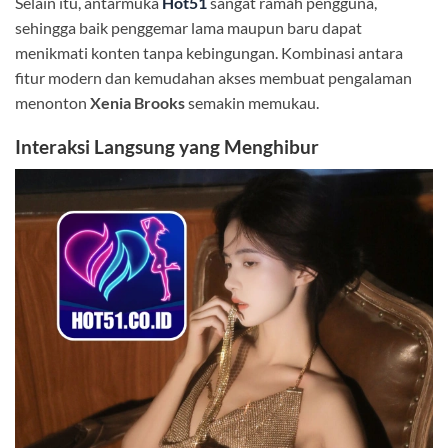
Selain itu, antarmuka
Hot51
sangat ramah pengguna,
sehingga baik penggemar lama maupun baru dapat
menikmati konten tanpa kebingungan. Kombinasi antara
fitur modern dan kemudahan akses membuat pengalaman
menonton
Xenia Brooks
semakin memukau.
Interaksi Langsung yang Menghibur