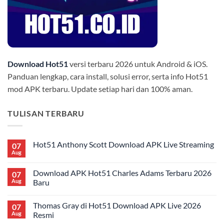
Download Hot51
versi terbaru 2026 untuk Android & iOS.
Panduan lengkap, cara install, solusi error, serta info Hot51
mod APK terbaru. Update setiap hari dan 100% aman.
TULISAN TERBARU
Hot51 Anthony Scott Download APK Live Streaming
07
Aug
No
Comments
on
Download APK Hot51 Charles Adams Terbaru 2026
07
Hot51
Anthony
Aug
Baru
Scott
No
Download
Comments
APK
Thomas Gray di Hot51 Download APK Live 2026
07
on
Live
Download
Streaming
Aug
Resmi
APK