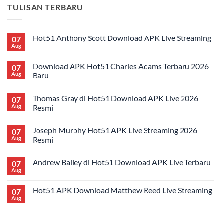
TULISAN TERBARU
Hot51 Anthony Scott Download APK Live Streaming
07
Aug
No
Comments
on
Download APK Hot51 Charles Adams Terbaru 2026
07
Hot51
Anthony
Aug
Baru
Scott
No
Download
Comments
APK
Thomas Gray di Hot51 Download APK Live 2026
07
on
Live
Download
Streaming
Aug
Resmi
APK
Hot51
No
Charles
Comments
Joseph Murphy Hot51 APK Live Streaming 2026
07
Adams
on
Terbaru
Thomas
Aug
Resmi
2026
Gray
Baru
di
No
Hot51
Comments
Andrew Bailey di Hot51 Download APK Live Terbaru
07
Download
on
APK
Joseph
Aug
No
Live
Murphy
Comments
2026
Hot51
on
Resmi
APK
Hot51 APK Download Matthew Reed Live Streaming
07
Andrew
Live
Bailey
Aug
Streaming
No
di
2026
Comments
Hot51
on
Resmi
Download
Hot51