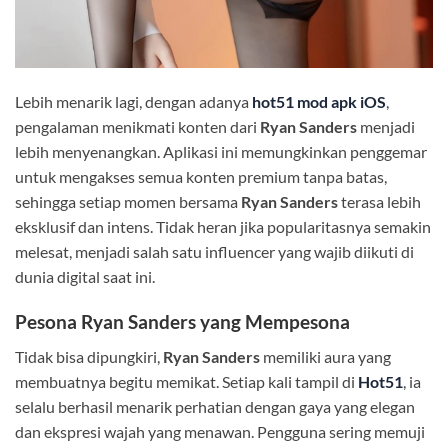
Lebih menarik lagi, dengan adanya
hot51 mod apk iOS
,
pengalaman menikmati konten dari
Ryan Sanders
menjadi
lebih menyenangkan. Aplikasi ini memungkinkan penggemar
untuk mengakses semua konten premium tanpa batas,
sehingga setiap momen bersama
Ryan Sanders
terasa lebih
eksklusif dan intens. Tidak heran jika popularitasnya semakin
melesat, menjadi salah satu influencer yang wajib diikuti di
dunia digital saat ini.
Pesona Ryan Sanders yang Mempesona
Tidak bisa dipungkiri,
Ryan Sanders
memiliki aura yang
membuatnya begitu memikat. Setiap kali tampil di
Hot51
, ia
selalu berhasil menarik perhatian dengan gaya yang elegan
dan ekspresi wajah yang menawan. Pengguna sering memuji