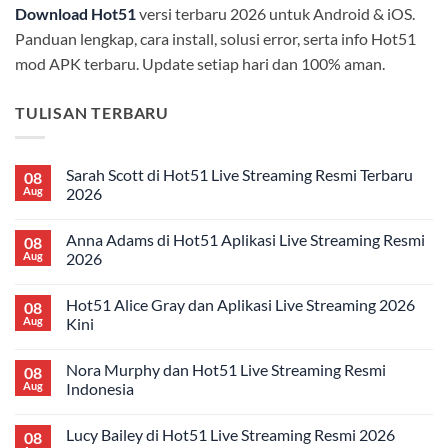
Download Hot51
versi terbaru 2026 untuk Android & iOS.
Panduan lengkap, cara install, solusi error, serta info Hot51
mod APK terbaru. Update setiap hari dan 100% aman.
TULISAN TERBARU
Sarah Scott di Hot51 Live Streaming Resmi Terbaru
08
Aug
2026
No
Comments
Anna Adams di Hot51 Aplikasi Live Streaming Resmi
08
on
Sarah
Aug
2026
Scott
di
No
Hot51
Comments
Hot51 Alice Gray dan Aplikasi Live Streaming 2026
08
Live
on
Streaming
Anna
Aug
Kini
Resmi
Adams
Terbaru
di
No
2026
Hot51
Comments
Nora Murphy dan Hot51 Live Streaming Resmi
08
Aplikasi
on
Live
Hot51
Aug
Indonesia
Streaming
Alice
Resmi
Gray
No
2026
dan
Comments
Lucy Bailey di Hot51 Live Streaming Resmi 2026
08
Aplikasi
on
Live
Nora