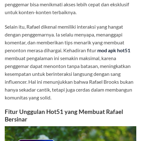
penggemar bisa menikmati akses lebih cepat dan eksklusif
untuk konten-konten terbaiknya.
Selain itu, Rafael dikenal memiliki interaksi yang hangat
dengan penggemarnya. Ia selalu menyapa, menanggapi
komentar, dan memberikan tips menarik yang membuat
penonton merasa dihargai. Kehadiran fitur
mod apk hot51
membuat pengalaman ini semakin maksimal, karena
penggemar dapat menonton tanpa batasan, meningkatkan
kesempatan untuk berinteraksi langsung dengan sang
influencer. Hal ini menunjukkan bahwa Rafael Brooks bukan
hanya sekadar cantik, tetapi juga cerdas dalam membangun
komunitas yang solid.
Fitur Unggulan Hot51 yang Membuat Rafael
Bersinar