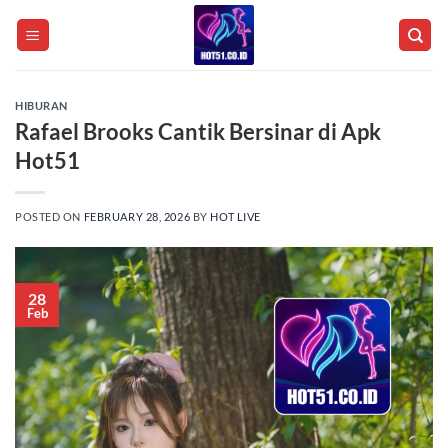
Skip
to
content
HIBURAN
Rafael Brooks Cantik Bersinar di Apk
Hot51
POSTED ON
FEBRUARY 28, 2026
BY
HOT LIVE
28
Feb