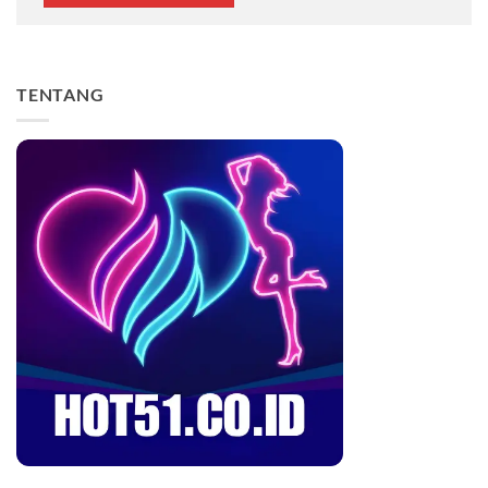
TENTANG