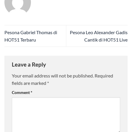
Pesona Gabriel Thomas di
Pesona Leo Alexander Gadis
HOT51 Terbaru
Cantik di HOT51 Live
Leave a Reply
Your email address will not be published.
Required
fields are marked
*
Comment
*