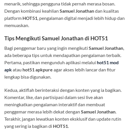
menarik, sehingga pengguna tidak pernah merasa bosan.
Dengan kombinasi keahlian
Samuel Jonathan
dan kualitas
platform
HOT51
, pengalaman digital menjadi lebih hidup dan
memuaskan.
Tips Mengikuti Samuel Jonathan di HOT51
Bagi penggemar baru yang ingin mengikuti
Samuel Jonathan
,
ada beberapa tips untuk mendapatkan pengalaman terbaik.
Pertama, pastikan mengunduh aplikasi melalui
hot51 mod
apk
atau
hot51 apkpure
agar akses lebih lancar dan fitur
lengkap bisa digunakan.
Kedua, aktiflah berinteraksi dengan konten yang ia bagikan.
Komentar, like, dan partisipasi dalam sesi live akan
meningkatkan pengalaman interaktif dan membuat
penggemar merasa lebih dekat dengan
Samuel Jonathan
.
Terakhir, jangan lewatkan konten eksklusif dan update rutin
yang sering ia bagikan di
HOT51
.