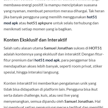
membawa energi positif. Ia mampu menciptakan suasana
yang nyaman, membuat penonton merasa dihargai. Tak heran
jika banyak pengguna yang memilih menggunakan
hot51
mod apk
atau
hot51 apkpure
untuk selalu terhubung dan
menikmati setiap momen yang ia bagikan.
Konten Eksklusif dan Interaktif
Salah satu alasan utama
Samuel Jonathan
sukses di
HOT51
adalah kontennya yang eksklusif dan interaktif. Dengan fitur-
fitur premium dari
hot51 mod apk
, para penggemar bisa
mendapatkan akses lebih banyak, seperti room privat, stiker
spesial, hingga interaksi langsung.
Konten interaktif ini memberikan pengalaman unik yang
tidak bisa didapatkan di platform lain. Pengguna bisa ikut
serta dalam challenge, kuis, atau sesi live yang
menyenangkan, semua dipandu oleh
Samuel Jonathan
. Hal
ini membuat setiap pengunjung merasa terlibat dan memiliki