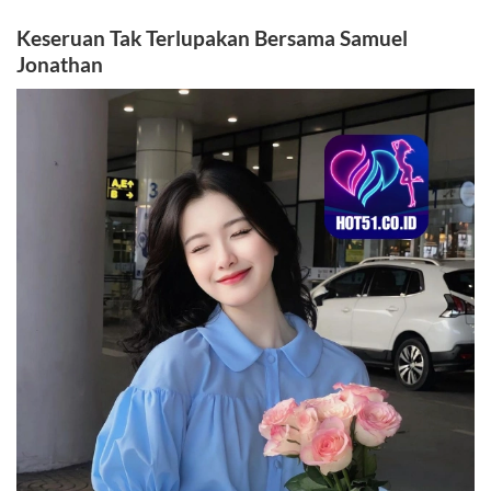
Keseruan Tak Terlupakan Bersama Samuel
Jonathan