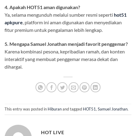
4. Apakah HOT51 aman digunakan?
Ya, selama mengunduh melalui sumber resmi seperti
hot51
apkpure
, platform ini aman digunakan dan menyediakan
fitur premium untuk pengalaman lebih lengkap.
5. Mengapa Samuel Jonathan menjadi favorit penggemar?
Karena kombinasi pesona, kepribadian ramah, dan konten
interaktif yang membuat penggemar merasa dekat dan
dihargai.
This entry was posted in
Hiburan
and tagged
HOT51
,
Samuel Jonathan
.
HOT LIVE