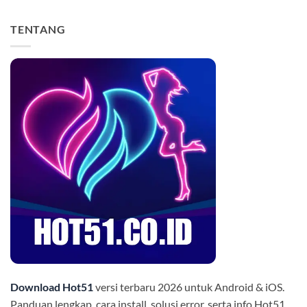
TENTANG
Download Hot51
versi terbaru 2026 untuk Android & iOS.
Panduan lengkap, cara install, solusi error, serta info Hot51