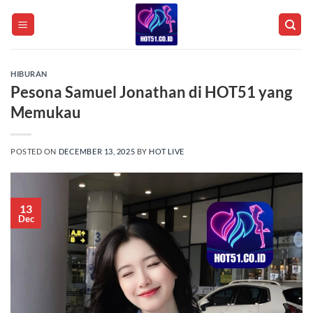
Skip
to
content
HIBURAN
Pesona Samuel Jonathan di HOT51 yang
Memukau
POSTED ON
DECEMBER 13, 2025
BY
HOT LIVE
13
Dec