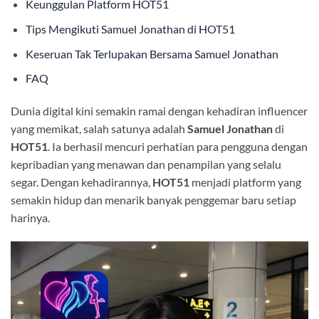
Keunggulan Platform HOT51
Tips Mengikuti Samuel Jonathan di HOT51
Keseruan Tak Terlupakan Bersama Samuel Jonathan
FAQ
Dunia digital kini semakin ramai dengan kehadiran influencer
yang memikat, salah satunya adalah
Samuel Jonathan
di
HOT51
. Ia berhasil mencuri perhatian para pengguna dengan
kepribadian yang menawan dan penampilan yang selalu
segar. Dengan kehadirannya,
HOT51
menjadi platform yang
semakin hidup dan menarik banyak penggemar baru setiap
harinya.