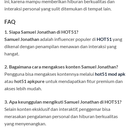
ini, karena mampu memberikan hiburan berkualitas dan
interaksi personal yang sulit ditemukan di tempat lain.
FAQ
1. Siapa Samuel Jonathan di HOT51?
Samuel Jonathan
adalah influencer populer di
HOT51
yang
dikenal dengan penampilan menawan dan interaksi yang
hangat.
2. Bagaimana cara mengakses konten Samuel Jonathan?
Pengguna bisa mengakses kontennya melalui
hot51 mod apk
atau
hot51 apkpure
untuk mendapatkan fitur premium dan
akses lebih mudah.
3. Apa keunggulan mengikuti Samuel Jonathan di HOT51?
Selain konten eksklusif dan interaktif, penggemar bisa
merasakan pengalaman personal dan hiburan berkualitas
yang menyenangkan.