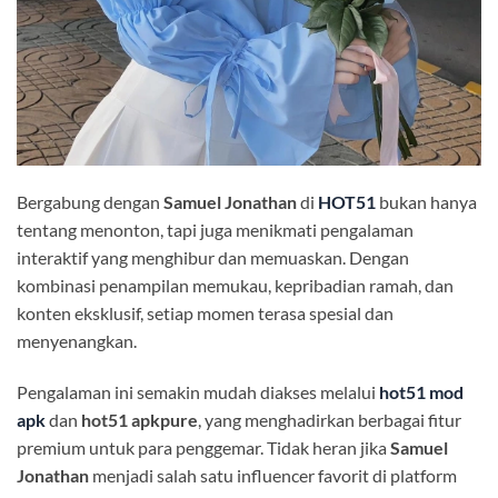
Bergabung dengan
Samuel Jonathan
di
HOT51
bukan hanya
tentang menonton, tapi juga menikmati pengalaman
interaktif yang menghibur dan memuaskan. Dengan
kombinasi penampilan memukau, kepribadian ramah, dan
konten eksklusif, setiap momen terasa spesial dan
menyenangkan.
Pengalaman ini semakin mudah diakses melalui
hot51 mod
apk
dan
hot51 apkpure
, yang menghadirkan berbagai fitur
premium untuk para penggemar. Tidak heran jika
Samuel
Jonathan
menjadi salah satu influencer favorit di platform