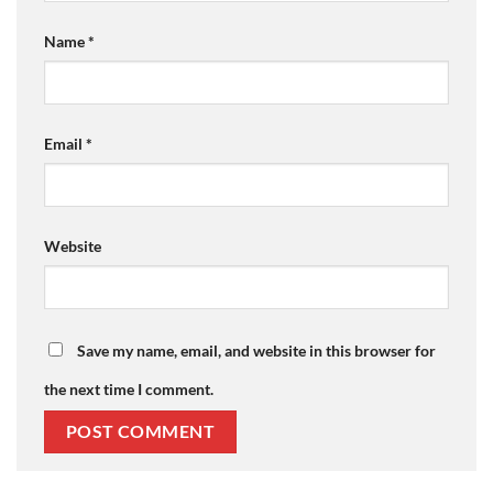
Name
*
Email
*
Website
Save my name, email, and website in this browser for
the next time I comment.