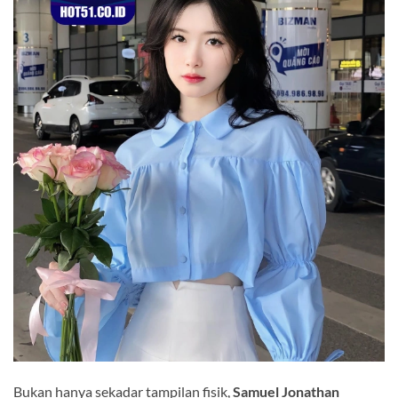
Bukan hanya sekadar tampilan fisik,
Samuel Jonathan