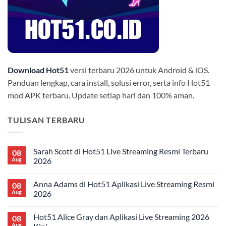
Download Hot51
versi terbaru 2026 untuk Android & iOS.
Panduan lengkap, cara install, solusi error, serta info Hot51
mod APK terbaru. Update setiap hari dan 100% aman.
TULISAN TERBARU
Sarah Scott di Hot51 Live Streaming Resmi Terbaru
08
Aug
2026
No
Comments
Anna Adams di Hot51 Aplikasi Live Streaming Resmi
08
on
Sarah
Aug
2026
Scott
di
No
Hot51
Comments
Hot51 Alice Gray dan Aplikasi Live Streaming 2026
08
Live
on
Streaming
Anna
Aug