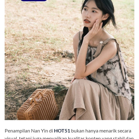
Penampilan Nan Yin di
HOT51
bukan hanya menarik secara
visual, tetapi juga menyajikan kualitas konten yang stabil dan