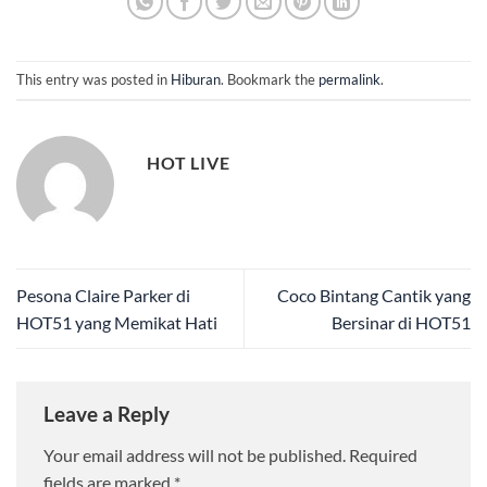
This entry was posted in
Hiburan
. Bookmark the
permalink
.
HOT LIVE
Pesona Claire Parker di
Coco Bintang Cantik yang
HOT51 yang Memikat Hati
Bersinar di HOT51
Leave a Reply
Your email address will not be published.
Required
fields are marked
*