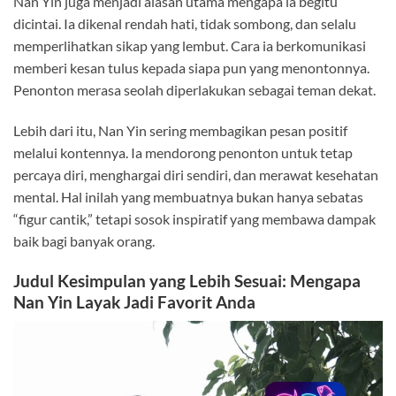
Nan Yin juga menjadi alasan utama mengapa ia begitu
dicintai. Ia dikenal rendah hati, tidak sombong, dan selalu
memperlihatkan sikap yang lembut. Cara ia berkomunikasi
memberi kesan tulus kepada siapa pun yang menontonnya.
Penonton merasa seolah diperlakukan sebagai teman dekat.
Lebih dari itu, Nan Yin sering membagikan pesan positif
melalui kontennya. Ia mendorong penonton untuk tetap
percaya diri, menghargai diri sendiri, dan merawat kesehatan
mental. Hal inilah yang membuatnya bukan hanya sebatas
“figur cantik,” tetapi sosok inspiratif yang membawa dampak
baik bagi banyak orang.
Judul Kesimpulan yang Lebih Sesuai: Mengapa
Nan Yin Layak Jadi Favorit Anda