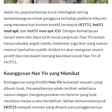
Selain itu, popularitasnya turut meningkat seiring
berkembangnya minat pengguna terhadap platform hiburan
yang menawarkan konten kreatif, termasuk
HOT51
,
hot51
mod apk
, dan
hot51 mod apk iOS
. Dengan kemampuan
tampil alami dan daya tarik visual yang kuat, Nan Yin bukan
hanya sekadar wajah cantik, melainkan juga ikon yang sukses
mencuri perhatian publik. Artikel ini akan mengulas secara
positif dan mendalam tentang keunikan sosok Nan Yin di
HOT51.
Keanggunan Nan Yin yang Memikat
Keanggunan yang dimiliki
Nan Yin
bukanlah sesuatu yang
dibuat-buat. Penampilannya selalu terlihat sederhana
namun elegan, mengekspresikan sisi feminin yang kuat
meskipun tanpa usaha berlebihan. Setiap kemunculannya di
HOT51
menjadi momen yang dinanti para penggemarnya.