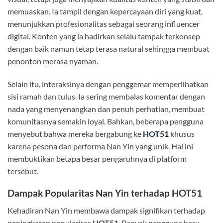
memuaskan. Ia tampil dengan kepercayaan diri yang kuat,
menunjukkan profesionalitas sebagai seorang influencer
digital. Konten yang ia hadirkan selalu tampak terkonsep
dengan baik namun tetap terasa natural sehingga membuat
penonton merasa nyaman.
Selain itu, interaksinya dengan penggemar memperlihatkan
sisi ramah dan tulus. Ia sering membalas komentar dengan
nada yang menyenangkan dan penuh perhatian, membuat
komunitasnya semakin loyal. Bahkan, beberapa pengguna
menyebut bahwa mereka bergabung ke
HOT51
khusus
karena pesona dan performa Nan Yin yang unik. Hal ini
membuktikan betapa besar pengaruhnya di platform
tersebut.
Dampak Popularitas Nan Yin terhadap HOT51
Kehadiran Nan Yin membawa dampak signifikan terhadap
peningkatan popularitas
HOT51
. Banyak pengguna baru