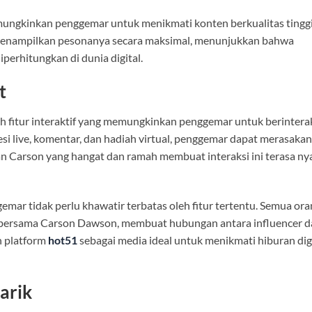
ngkinkan penggemar untuk menikmati konten berkualitas tingg
e menampilkan pesonanya secara maksimal, menunjukkan bahwa
perhitungkan di dunia digital.
t
h fitur interaktif yang memungkinkan penggemar untuk berintera
i live, komentar, dan hadiah virtual, penggemar dapat merasakan
an Carson yang hangat dan ramah membuat interaksi ini terasa ny
gemar tidak perlu khawatir terbatas oleh fitur tertentu. Semua or
ersama Carson Dawson, membuat hubungan antara influencer d
n platform
hot51
sebagai media ideal untuk menikmati hiburan dig
arik