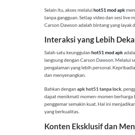
Selain itu, akses melalui
hot51 mod apk
memu
tanpa gangguan. Setiap video dan sesi liv
Carson Dawson adalah bintang yang layak di
Interaksi yang Lebih Deka
Salah satu keunggulan
hot51 mod apk
adala
langsung dengan Carson Dawson. Melalui ses
pengalaman yang lebih personal. Kepribadi
dan menyenangkan.
Bahkan dengan
apk hot51 tanpa lock
, peng
dapat menikmati momen-momen berharga b
penggemar semakin kuat. Hal ini menjadika
yang berkualitas.
Konten Eksklusif dan Men