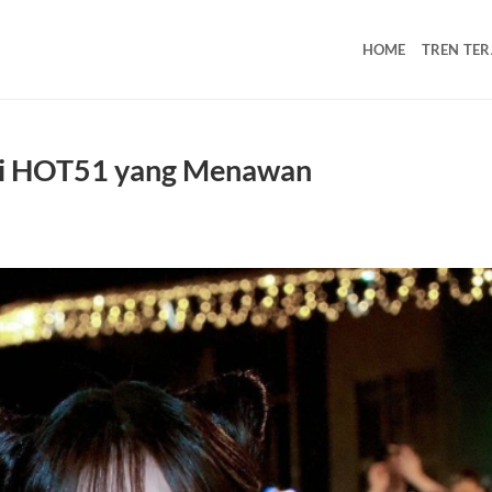
HOME
TREN TER
di HOT51 yang Menawan