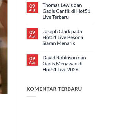
Comments
Hot51
Thomas Lewis dan
09
on
Live
Charles
Aug
Gadis Cantik di Hot51
2026
Lee
Live Terbaru
Beautiful
Girl
No
di
Comments
Hot51
Joseph Clark pada
09
on
Live
Thomas
Aug
Hot51 Live Pesona
Streaming
Lewis
Siaran Menarik
dan
Gadis
No
Cantik
Comments
di
David Robinson dan
09
on
Hot51
Joseph
Aug
Gadis Menawan di
Live
Clark
Terbaru
Hot51 Live 2026
pada
Hot51
No
Live
Comments
Pesona
on
Siaran
KOMENTAR TERBARU
David
Menarik
Robinson
dan
Gadis
Menawan
di
Hot51
Live
2026