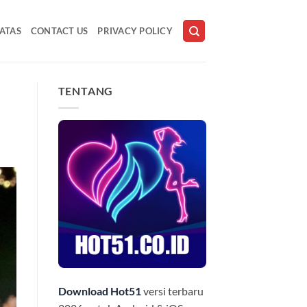
ATAS
CONTACT US
PRIVACY POLICY
TENTANG
Download Hot51
versi terbaru