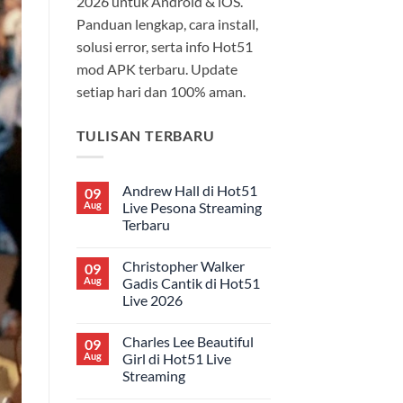
2026 untuk Android & iOS.
Panduan lengkap, cara install,
solusi error, serta info Hot51
mod APK terbaru. Update
setiap hari dan 100% aman.
TULISAN TERBARU
Andrew Hall di Hot51
09
Aug
Live Pesona Streaming
Terbaru
No
Comments
Christopher Walker
09
on
Andrew
Aug
Gadis Cantik di Hot51
Hall
Live 2026
di
Hot51
No
Live
Comments
Pesona
Charles Lee Beautiful
09
on
Streaming
Christopher
Aug
Girl di Hot51 Live
Terbaru
Walker
Streaming
Gadis
Cantik
No
di