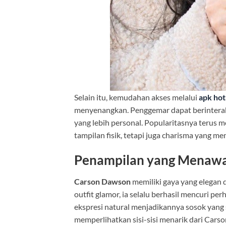
Selain itu, kemudahan akses melalui
apk hot
menyenangkan. Penggemar dapat berinterak
yang lebih personal. Popularitasnya teru
tampilan fisik, tetapi juga charisma yang m
Penampilan yang Menaw
Carson Dawson
memiliki gaya yang elegan 
outfit glamor, ia selalu berhasil mencuri p
ekspresi natural menjadikannya sosok yang 
memperlihatkan sisi-sisi menarik dari Ca