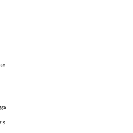
ran
gga
ang