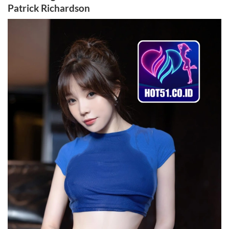
Patrick Richardson