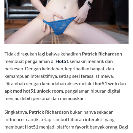
Tidak diragukan lagi bahwa kehadiran
Patrick Richardson
membuat pengalaman di
Hot51
semakin menarik dan
berkesan. Dengan keindahan, kepribadian hangat, dan
kemampuan interaktifnya, setiap sesi terasa istimewa.
Ditambah dengan kemudahan akses melalui
hot51 web
dan
apk mod hot51 unlock room
, pengalaman hiburan digital
menjadi lebih personal dan memuaskan.
Singkatnya,
Patrick Richardson
bukan hanya sekadar
influencer cantik, tetapi simbol hiburan interaktif yang
membuat
Hot51
menjadi platform favorit banyak orang. Bagi