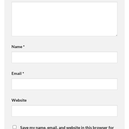
Name
*
Email
*
Website
Save my name, email, and website in this browser for