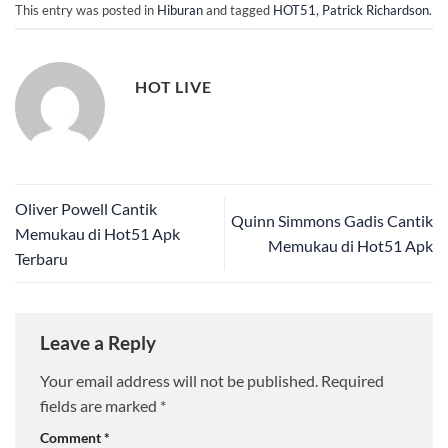
This entry was posted in
Hiburan
and tagged
HOT51
,
Patrick Richardson
.
HOT LIVE
Oliver Powell Cantik
Quinn Simmons Gadis Cantik
Memukau di Hot51 Apk
Memukau di Hot51 Apk
Terbaru
Leave a Reply
Your email address will not be published.
Required
fields are marked
*
Comment
*