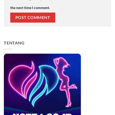
the next time I comment.
TENTANG