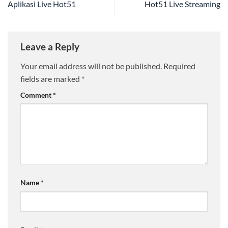
Aplikasi Live Hot51
Hot51 Live Streaming
Leave a Reply
Your email address will not be published.
Required
fields are marked
*
Comment
*
Name
*