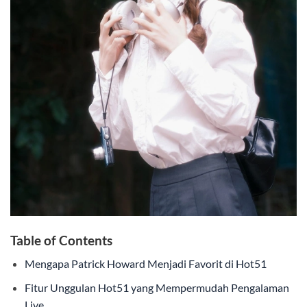
Table of Contents
Mengapa Patrick Howard Menjadi Favorit di Hot51
Fitur Unggulan Hot51 yang Mempermudah Pengalaman
Live