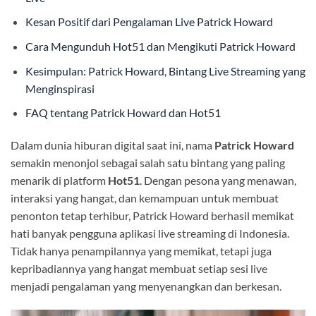
Kesan Positif dari Pengalaman Live Patrick Howard
Cara Mengunduh Hot51 dan Mengikuti Patrick Howard
Kesimpulan: Patrick Howard, Bintang Live Streaming yang
Menginspirasi
FAQ tentang Patrick Howard dan Hot51
Dalam dunia hiburan digital saat ini, nama
Patrick Howard
semakin menonjol sebagai salah satu bintang yang paling
menarik di platform
Hot51
. Dengan pesona yang menawan,
interaksi yang hangat, dan kemampuan untuk membuat
penonton tetap terhibur, Patrick Howard berhasil memikat
hati banyak pengguna aplikasi live streaming di Indonesia.
Tidak hanya penampilannya yang memikat, tetapi juga
kepribadiannya yang hangat membuat setiap sesi live
menjadi pengalaman yang menyenangkan dan berkesan.