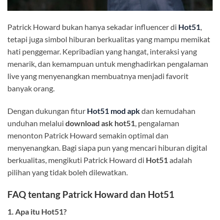
Patrick Howard bukan hanya sekadar influencer di
Hot51
,
tetapi juga simbol hiburan berkualitas yang mampu memikat
hati penggemar. Kepribadian yang hangat, interaksi yang
menarik, dan kemampuan untuk menghadirkan pengalaman
live yang menyenangkan membuatnya menjadi favorit
banyak orang.
Dengan dukungan fitur
Hot51 mod apk
dan kemudahan
unduhan melalui
download ask hot51
, pengalaman
menonton Patrick Howard semakin optimal dan
menyenangkan. Bagi siapa pun yang mencari hiburan digital
berkualitas, mengikuti Patrick Howard di
Hot51
adalah
pilihan yang tidak boleh dilewatkan.
FAQ tentang Patrick Howard dan Hot51
1. Apa itu Hot51?