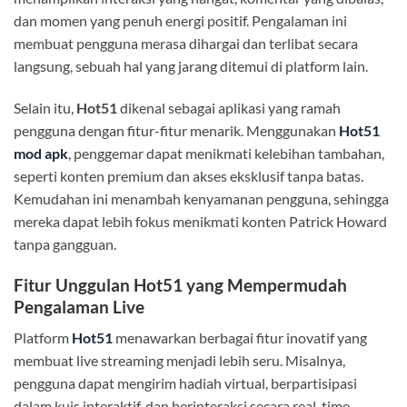
dan momen yang penuh energi positif. Pengalaman ini
membuat pengguna merasa dihargai dan terlibat secara
langsung, sebuah hal yang jarang ditemui di platform lain.
Selain itu,
Hot51
dikenal sebagai aplikasi yang ramah
pengguna dengan fitur-fitur menarik. Menggunakan
Hot51
mod apk
, penggemar dapat menikmati kelebihan tambahan,
seperti konten premium dan akses eksklusif tanpa batas.
Kemudahan ini menambah kenyamanan pengguna, sehingga
mereka dapat lebih fokus menikmati konten Patrick Howard
tanpa gangguan.
Fitur Unggulan Hot51 yang Mempermudah
Pengalaman Live
Platform
Hot51
menawarkan berbagai fitur inovatif yang
membuat live streaming menjadi lebih seru. Misalnya,
pengguna dapat mengirim hadiah virtual, berpartisipasi
dalam kuis interaktif, dan berinteraksi secara real-time