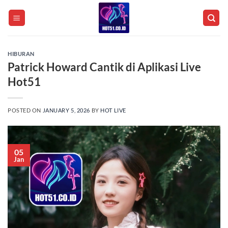
Skip
to
content
HIBURAN
Patrick Howard Cantik di Aplikasi Live
Hot51
POSTED ON
JANUARY 5, 2026
BY
HOT LIVE
05
Jan