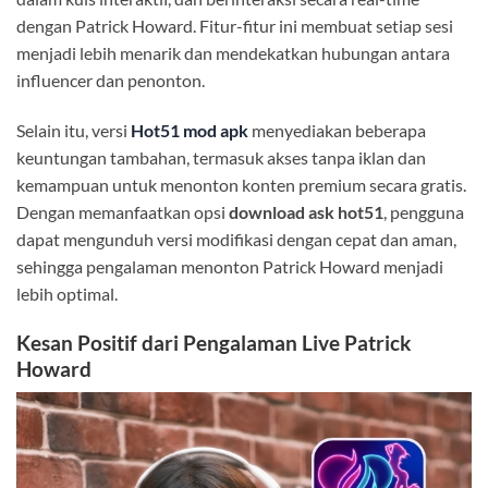
dengan Patrick Howard. Fitur-fitur ini membuat setiap sesi
menjadi lebih menarik dan mendekatkan hubungan antara
influencer dan penonton.
Selain itu, versi
Hot51 mod apk
menyediakan beberapa
keuntungan tambahan, termasuk akses tanpa iklan dan
kemampuan untuk menonton konten premium secara gratis.
Dengan memanfaatkan opsi
download ask hot51
, pengguna
dapat mengunduh versi modifikasi dengan cepat dan aman,
sehingga pengalaman menonton Patrick Howard menjadi
lebih optimal.
Kesan Positif dari Pengalaman Live Patrick
Howard