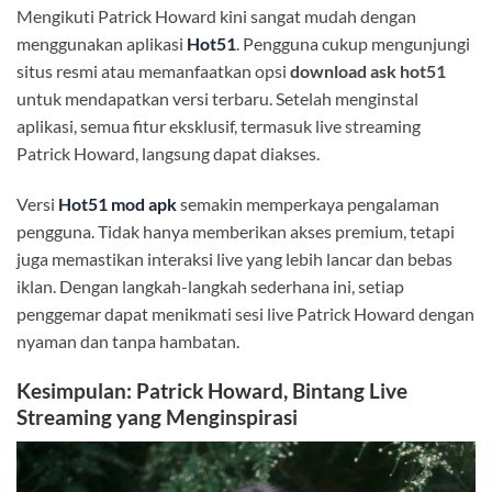
Mengikuti Patrick Howard kini sangat mudah dengan
menggunakan aplikasi
Hot51
. Pengguna cukup mengunjungi
situs resmi atau memanfaatkan opsi
download ask hot51
untuk mendapatkan versi terbaru. Setelah menginstal
aplikasi, semua fitur eksklusif, termasuk live streaming
Patrick Howard, langsung dapat diakses.
Versi
Hot51 mod apk
semakin memperkaya pengalaman
pengguna. Tidak hanya memberikan akses premium, tetapi
juga memastikan interaksi live yang lebih lancar dan bebas
iklan. Dengan langkah-langkah sederhana ini, setiap
penggemar dapat menikmati sesi live Patrick Howard dengan
nyaman dan tanpa hambatan.
Kesimpulan: Patrick Howard, Bintang Live
Streaming yang Menginspirasi