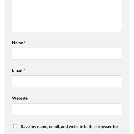
Name
*
Email
*
Website
Save my name, email, and website in this browser for