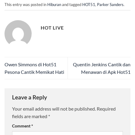
This entry was posted in
Hiburan
and tagged
HOT51
,
Parker Sanders
.
HOT LIVE
Owen Simmons di Hot51
Quentin Jenkins Cantik dan
Pesona Cantik Memikat Hati
Menawan di Apk Hot51
Leave a Reply
Your email address will not be published.
Required
fields are marked
*
Comment
*