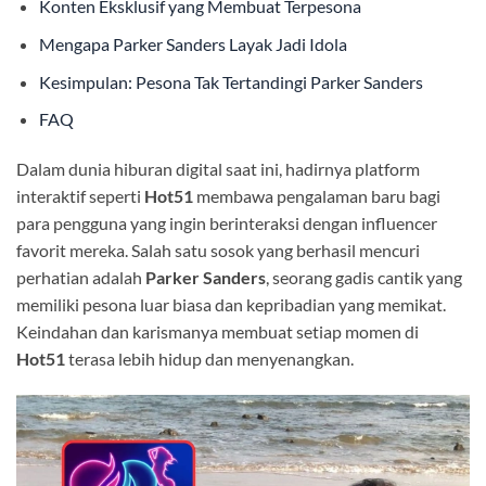
Konten Eksklusif yang Membuat Terpesona
Mengapa Parker Sanders Layak Jadi Idola
Kesimpulan: Pesona Tak Tertandingi Parker Sanders
FAQ
Dalam dunia hiburan digital saat ini, hadirnya platform
interaktif seperti
Hot51
membawa pengalaman baru bagi
para pengguna yang ingin berinteraksi dengan influencer
favorit mereka. Salah satu sosok yang berhasil mencuri
perhatian adalah
Parker Sanders
, seorang gadis cantik yang
memiliki pesona luar biasa dan kepribadian yang memikat.
Keindahan dan karismanya membuat setiap momen di
Hot51
terasa lebih hidup dan menyenangkan.