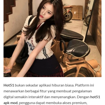
Hot51
bukan sekadar aplikasi hiburan biasa. Platform ini
menawarkan berbagai fitur yang membuat pengalaman
digital semakin interaktif dan menyenangkan. Dengan
hot51
apk mod
, pengguna dapat membuka akses premium,