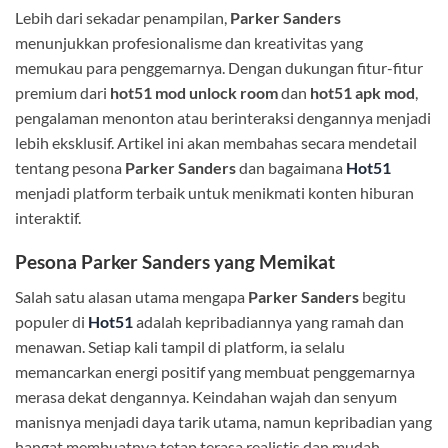
Lebih dari sekadar penampilan,
Parker Sanders
menunjukkan profesionalisme dan kreativitas yang
memukau para penggemarnya. Dengan dukungan fitur-fitur
premium dari
hot51 mod unlock room
dan
hot51 apk mod
,
pengalaman menonton atau berinteraksi dengannya menjadi
lebih eksklusif. Artikel ini akan membahas secara mendetail
tentang pesona
Parker Sanders
dan bagaimana
Hot51
menjadi platform terbaik untuk menikmati konten hiburan
interaktif.
Pesona Parker Sanders yang Memikat
Salah satu alasan utama mengapa
Parker Sanders
begitu
populer di
Hot51
adalah kepribadiannya yang ramah dan
menawan. Setiap kali tampil di platform, ia selalu
memancarkan energi positif yang membuat penggemarnya
merasa dekat dengannya. Keindahan wajah dan senyum
manisnya menjadi daya tarik utama, namun kepribadian yang
hangat membuatnya tetap terasa realistis dan mudah