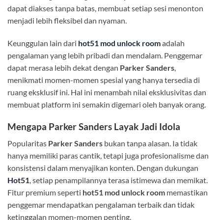
dapat diakses tanpa batas, membuat setiap sesi menonton
menjadi lebih fleksibel dan nyaman.
Keunggulan lain dari
hot51 mod unlock room
adalah
pengalaman yang lebih pribadi dan mendalam. Penggemar
dapat merasa lebih dekat dengan
Parker Sanders
,
menikmati momen-momen spesial yang hanya tersedia di
ruang eksklusif ini. Hal ini menambah nilai eksklusivitas dan
membuat platform ini semakin digemari oleh banyak orang.
Mengapa Parker Sanders Layak Jadi Idola
Popularitas
Parker Sanders
bukan tanpa alasan. Ia tidak
hanya memiliki paras cantik, tetapi juga profesionalisme dan
konsistensi dalam menyajikan konten. Dengan dukungan
Hot51
, setiap penampilannya terasa istimewa dan memikat.
Fitur premium seperti
hot51 mod unlock room
memastikan
penggemar mendapatkan pengalaman terbaik dan tidak
ketinggalan momen-momen penting.