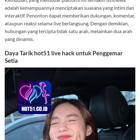
adalah kemampuannya menciptakan suasana yang intim dan
interaktif. Penonton dapat memberikan dukungan, komentar,
ataupun reaksi selama live berlangsung. Dengan demikian,
hubungan yang tercipta tidak satu arah, melainkan dua arah
yang dinamis.
Daya Tarik
hot51 live hack
untuk Penggemar
Setia