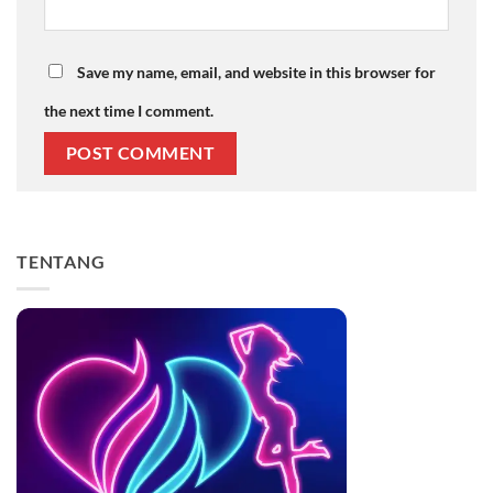
Save my name, email, and website in this browser for
the next time I comment.
TENTANG