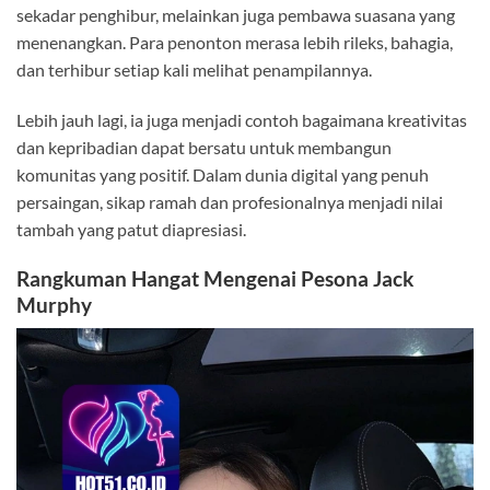
sekadar penghibur, melainkan juga pembawa suasana yang
menenangkan. Para penonton merasa lebih rileks, bahagia,
dan terhibur setiap kali melihat penampilannya.
Lebih jauh lagi, ia juga menjadi contoh bagaimana kreativitas
dan kepribadian dapat bersatu untuk membangun
komunitas yang positif. Dalam dunia digital yang penuh
persaingan, sikap ramah dan profesionalnya menjadi nilai
tambah yang patut diapresiasi.
Rangkuman Hangat Mengenai Pesona
Jack
Murphy