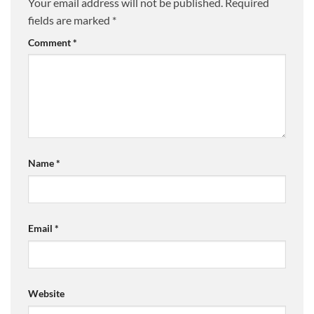
Your email address will not be published.
Required
fields are marked
*
Comment
*
Name
*
Email
*
Website