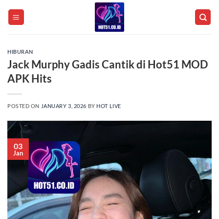
Skip
to
content
HIBURAN
Jack Murphy Gadis Cantik di Hot51 MOD
APK Hits
POSTED ON
JANUARY 3, 2026
BY
HOT LIVE
03
Jan