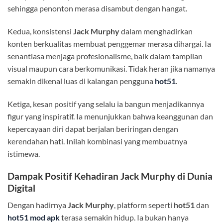
sehingga penonton merasa disambut dengan hangat.
Kedua, konsistensi
Jack Murphy
dalam menghadirkan
konten berkualitas membuat penggemar merasa dihargai. Ia
senantiasa menjaga profesionalisme, baik dalam tampilan
visual maupun cara berkomunikasi. Tidak heran jika namanya
semakin dikenal luas di kalangan pengguna
hot51
.
Ketiga, kesan positif yang selalu ia bangun menjadikannya
figur yang inspiratif. Ia menunjukkan bahwa keanggunan dan
kepercayaan diri dapat berjalan beriringan dengan
kerendahan hati. Inilah kombinasi yang membuatnya
istimewa.
Dampak Positif Kehadiran
Jack Murphy
di Dunia
Digital
Dengan hadirnya
Jack Murphy
, platform seperti
hot51
dan
hot51 mod apk
terasa semakin hidup. Ia bukan hanya