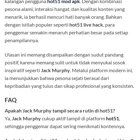
kalangan pengguna
hot51 mod apk
. Dengan kombinasi
pesona alami, interaksi hangat, dan kualitas konten yang
menarik, ia berhasil mencuri hati banyak orang. Bahkan
dengan istilah populer seperti
hot51 live hack
, para
penggemar semakin menaruh perhatian besar pada setiap
penampilannya.
Ulasan ini memang disampaikan dengan sudut pandang
positif, karena memang sulit untuk tidak menyukai sosok
inspiratif seperti
Jack Murphy
. Melalui platform modern ini,
ia menunjukkan bahwa pesona sejati berasal dari
kepribadian yang tulus dan sikap profesional yang konsisten.
FAQ
Apakah Jack Murphy tampil secara rutin di hot51?
Ya,
Jack Murphy
cukup aktif tampil di platform
hot51
,
sehingga penggemar dapat sering menikmati kontennya.