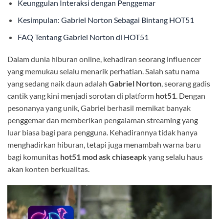
Keunggulan Interaksi dengan Penggemar
Kesimpulan: Gabriel Norton Sebagai Bintang HOT51
FAQ Tentang Gabriel Norton di HOT51
Dalam dunia hiburan online, kehadiran seorang influencer
yang memukau selalu menarik perhatian. Salah satu nama
yang sedang naik daun adalah
Gabriel Norton
, seorang gadis
cantik yang kini menjadi sorotan di platform
hot51
. Dengan
pesonanya yang unik, Gabriel berhasil memikat banyak
penggemar dan memberikan pengalaman streaming yang
luar biasa bagi para pengguna. Kehadirannya tidak hanya
menghadirkan hiburan, tetapi juga menambah warna baru
bagi komunitas
hot51 mod ask chiaseapk
yang selalu haus
akan konten berkualitas.