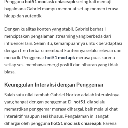
Pengguna
hot51 mod ask chiaseapk
sering kali memuji
bagaimana Gabriel mampu membuat setiap momen terasa
hidup dan autentik.
Dengan kualitas konten yang stabil, Gabriel berhasil
menciptakan pengalaman streaming yang berbeda dari
influencer lain. Selain itu, kemampuannya untuk beradaptasi
dengan tren terbaru membuat kontennya selalu relevan dan
menarik. Penggemar
hot51 mod apk
merasa puas karena
setiap sesi membawa energi positif dan hiburan yang tidak
biasa.
Keunggulan Interaksi dengan Penggemar
Salah satu nilai tambah Gabriel Norton adalah interaksinya
yang hangat dengan penggemar. Di
hot51
, dia selalu
memastikan penggemar merasa dihargai, baik melalui chat
interaktif maupun sesi khusus. Pengalaman ini sangat
dihargai oleh pengguna
hot51 mod ask chiaseapk
, karena