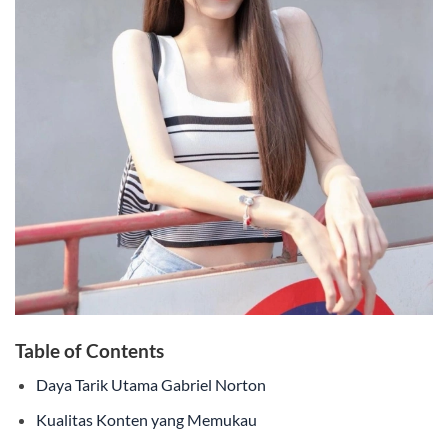
Table of Contents
Daya Tarik Utama Gabriel Norton
Kualitas Konten yang Memukau