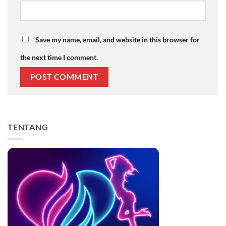
Save my name, email, and website in this browser for
the next time I comment.
TENTANG