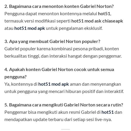
2. Bagaimana cara menonton konten Gabriel Norton?
Pengguna dapat menonton kontennya melalui
hot51
,
termasuk versi modifikasi seperti
hot51 mod ask chiaseapk
atau
hot51 mod apk
untuk pengalaman eksklusif.
3. Apa yang membuat Gabriel Norton populer?
Gabriel populer karena kombinasi pesona pribadi, konten
berkualitas tinggi, dan interaksi hangat dengan penggemar.
4. Apakah konten Gabriel Norton cocok untuk semua
pengguna?
Ya, kontennya di
hot51 mod apk
aman dan menyenangkan
untuk pengguna yang mencari hiburan positif dan interaktif.
5. Bagaimana cara mengikuti Gabriel Norton secara rutin?
Penggemar bisa mengikuti akun resmi Gabriel di
hot51
dan
mendapatkan update terbaru dari setiap sesi live-nya.