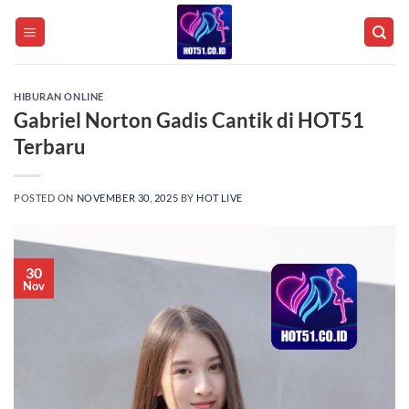
Skip
to
content
HIBURAN ONLINE
Gabriel Norton Gadis Cantik di HOT51
Terbaru
POSTED ON
NOVEMBER 30, 2025
BY
HOT LIVE
30
Nov