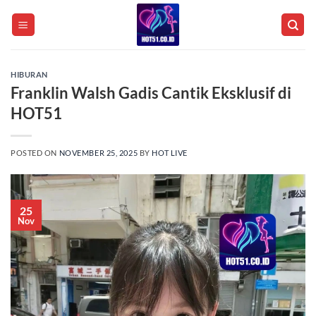
Skip
to
content
HIBURAN
Franklin Walsh Gadis Cantik Eksklusif di
HOT51
POSTED ON
NOVEMBER 25, 2025
BY
HOT LIVE
25
Nov