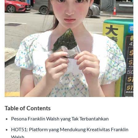
Table of Contents
Pesona Franklin Walsh yang Tak Terbantahkan
HOT51: Platform yang Mendukung Kreativitas Franklin
Walsh