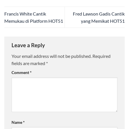
Francis White Cantik
Fred Lawson Gadis Cantik
Memukau di Platform HOT51
yang Memikat HOT51
Leave a Reply
Your email address will not be published.
Required
fields are marked
*
Comment
*
Name
*