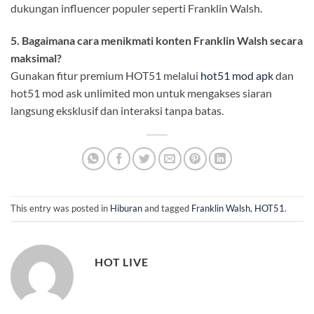
dukungan influencer populer seperti Franklin Walsh.
5. Bagaimana cara menikmati konten Franklin Walsh secara
maksimal?
Gunakan fitur premium HOT51 melalui
hot51 mod apk
dan
hot51 mod ask unlimited mon untuk mengakses siaran
langsung eksklusif dan interaksi tanpa batas.
This entry was posted in
Hiburan
and tagged
Franklin Walsh
,
HOT51
.
HOT LIVE