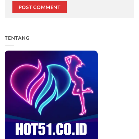
TENTANG