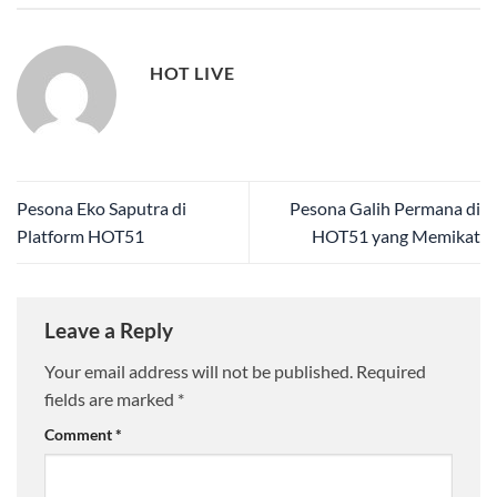
HOT LIVE
Pesona Eko Saputra di
Pesona Galih Permana di
Platform HOT51
HOT51 yang Memikat
Leave a Reply
Your email address will not be published.
Required
fields are marked
*
Comment
*