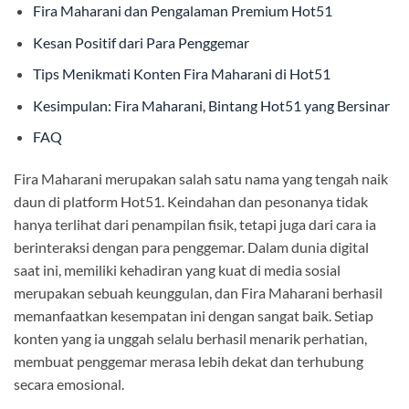
Fira Maharani dan Pengalaman Premium Hot51
Kesan Positif dari Para Penggemar
Tips Menikmati Konten Fira Maharani di Hot51
Kesimpulan: Fira Maharani, Bintang Hot51 yang Bersinar
FAQ
Fira Maharani merupakan salah satu nama yang tengah naik
daun di platform Hot51. Keindahan dan pesonanya tidak
hanya terlihat dari penampilan fisik, tetapi juga dari cara ia
berinteraksi dengan para penggemar. Dalam dunia digital
saat ini, memiliki kehadiran yang kuat di media sosial
merupakan sebuah keunggulan, dan Fira Maharani berhasil
memanfaatkan kesempatan ini dengan sangat baik. Setiap
konten yang ia unggah selalu berhasil menarik perhatian,
membuat penggemar merasa lebih dekat dan terhubung
secara emosional.