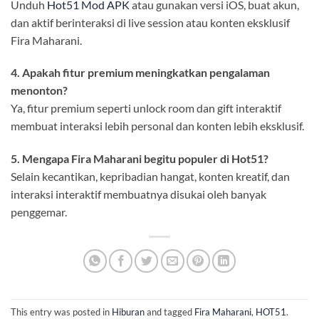
Unduh
Hot51 Mod APK
atau gunakan versi iOS, buat akun,
dan aktif berinteraksi di live session atau konten eksklusif
Fira Maharani.
4. Apakah fitur premium meningkatkan pengalaman
menonton?
Ya, fitur premium seperti unlock room dan gift interaktif
membuat interaksi lebih personal dan konten lebih eksklusif.
5. Mengapa Fira Maharani begitu populer di Hot51?
Selain kecantikan, kepribadian hangat, konten kreatif, dan
interaksi interaktif membuatnya disukai oleh banyak
penggemar.
This entry was posted in
Hiburan
and tagged
Fira Maharani
,
HOT51
.