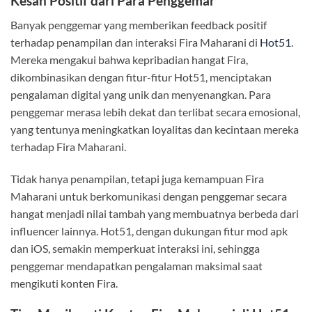
Kesan Positif dari Para Penggemar
Banyak penggemar yang memberikan feedback positif
terhadap penampilan dan interaksi Fira Maharani di
Hot51
.
Mereka mengakui bahwa kepribadian hangat Fira,
dikombinasikan dengan fitur-fitur Hot51, menciptakan
pengalaman digital yang unik dan menyenangkan. Para
penggemar merasa lebih dekat dan terlibat secara emosional,
yang tentunya meningkatkan loyalitas dan kecintaan mereka
terhadap Fira Maharani.
Tidak hanya penampilan, tetapi juga kemampuan Fira
Maharani untuk berkomunikasi dengan penggemar secara
hangat menjadi nilai tambah yang membuatnya berbeda dari
influencer lainnya. Hot51, dengan dukungan fitur mod apk
dan iOS, semakin memperkuat interaksi ini, sehingga
penggemar mendapatkan pengalaman maksimal saat
mengikuti konten Fira.