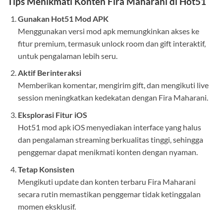
Tips Menikmati Konten Fira Maharani di Hot51
Gunakan Hot51 Mod APK
Menggunakan versi mod apk memungkinkan akses ke
fitur premium, termasuk unlock room dan gift interaktif,
untuk pengalaman lebih seru.
Aktif Berinteraksi
Memberikan komentar, mengirim gift, dan mengikuti live
session meningkatkan kedekatan dengan Fira Maharani.
Eksplorasi Fitur iOS
Hot51 mod apk iOS menyediakan interface yang halus
dan pengalaman streaming berkualitas tinggi, sehingga
penggemar dapat menikmati konten dengan nyaman.
Tetap Konsisten
Mengikuti update dan konten terbaru Fira Maharani
secara rutin memastikan penggemar tidak ketinggalan
momen eksklusif.