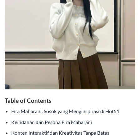
Table of Contents
Fira Maharani: Sosok yang Menginspirasi di Hot51
Keindahan dan Pesona Fira Maharani
Konten Interaktif dan Kreativitas Tanpa Batas