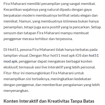
Fira Maharani memiliki penampilan yang sangat memikat.
Kecantikan wajahnya yang natural dipadu dengan gaya
berpakaian modern membuatnya terlihat selalu elegan dan
memikat. Namun, yang membuatnya istimewa bukan hanya
penampilan, tetapi juga aura positif yang ia pancarkan. Setiap
senyum dan tatapan Fira Maharani mampu membuat
penggemar merasa terhibur dan terpesona.
Di Hot51, pesona Fira Maharani tidak hanya terbatas pada
tampilan visual. Dengan fitur hot51 mod apk iOS dan
hot51
mod apk
, penggemar dapat mengakses berbagai konten
eksklusif, termasuk sesi live interaktif yang lebih personal.
Fitur-fitur ini memungkinkan Fira Maharani untuk
menampilkan sisi terbaiknya, meningkatkan kedekatan
dengan penggemar, dan memberikan pengalaman yang lebih
menyenangkan.
Konten Interaktif dan Kreativitas Tanpa Batas