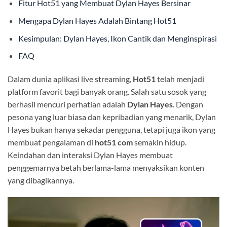
Fitur Hot51 yang Membuat Dylan Hayes Bersinar
Mengapa Dylan Hayes Adalah Bintang Hot51
Kesimpulan: Dylan Hayes, Ikon Cantik dan Menginspirasi
FAQ
Dalam dunia aplikasi live streaming,
Hot51
telah menjadi
platform favorit bagi banyak orang. Salah satu sosok yang
berhasil mencuri perhatian adalah
Dylan Hayes
. Dengan
pesona yang luar biasa dan kepribadian yang menarik, Dylan
Hayes bukan hanya sekadar pengguna, tetapi juga ikon yang
membuat pengalaman di
hot51 com
semakin hidup.
Keindahan dan interaksi Dylan Hayes membuat
penggemarnya betah berlama-lama menyaksikan konten
yang dibagikannya.