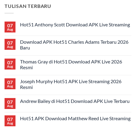
TULISAN TERBARU
Hot51 Anthony Scott Download APK Live Streaming
07
Aug
No
Comments
on
Download APK Hot51 Charles Adams Terbaru 2026
07
Hot51
Anthony
Aug
Baru
Scott
No
Download
Comments
APK
Thomas Gray di Hot51 Download APK Live 2026
07
on
Live
Download
Streaming
Aug
Resmi
APK
Hot51
No
Charles
Comments
Joseph Murphy Hot51 APK Live Streaming 2026
07
Adams
on
Terbaru
Thomas
Aug
Resmi
2026
Gray
Baru
di
No
Hot51
Comments
Andrew Bailey di Hot51 Download APK Live Terbaru
07
Download
on
APK
Joseph
Aug
No
Live
Murphy
Comments
2026
Hot51
on
Resmi
APK
Hot51 APK Download Matthew Reed Live Streaming
07
Andrew
Live
Bailey
Aug
Streaming
No
di
2026
Comments
Hot51
on
Resmi
Download