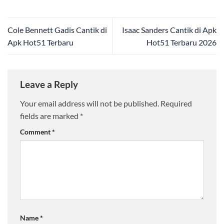
Cole Bennett Gadis Cantik di
Isaac Sanders Cantik di Apk
Apk Hot51 Terbaru
Hot51 Terbaru 2026
Leave a Reply
Your email address will not be published.
Required
fields are marked
*
Comment
*
Name
*