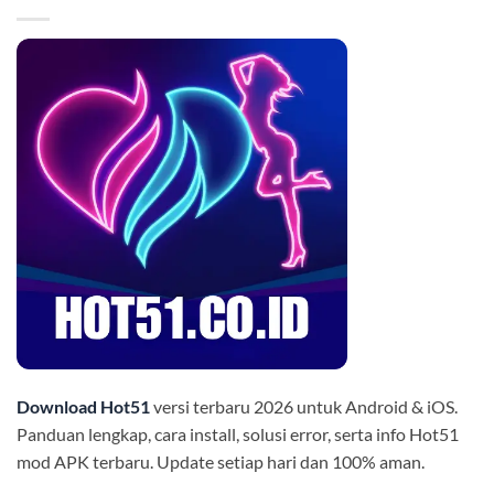
Download Hot51
versi terbaru 2026 untuk Android & iOS.
Panduan lengkap, cara install, solusi error, serta info Hot51
mod APK terbaru. Update setiap hari dan 100% aman.