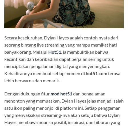
Secara keseluruhan, Dylan Hayes adalah contoh nyata dari
seorang bintang live streaming yang mampu memikat hati
banyak orang. Melalui
Hot51
, ia membuktikan bahwa
kecantikan dan kepribadian dapat berjalan seiring untuk
menciptakan pengalaman digital yang menyenangkan.
Kehadirannya membuat setiap momen di
hot51 com
terasa
lebih berwarna dan menarik.
Dengan dukungan fitur
mod hot51
dan pengalaman
menonton yang memuaskan, Dylan Hayes jelas menjadi salah
satu ikon paling menonjol di platform ini. Setiap penggemar
yang menyaksikan streaming-nya akan setuju bahwa Dylan
Hayes membawa nuansa positif, inspirasi, dan hiburan yang