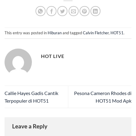
This entry was posted in
Hiburan
and tagged
Calvin Fletcher
,
HOT51
.
HOT LIVE
Callie Hayes Gadis Cantik
Pesona Cameron Rhodes di
Terpopuler di HOT51
HOT51 Mod Apk
Leave a Reply