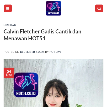
Skip
to
content
HIBURAN
Calvin Fletcher Gadis Cantik dan
Menawan HOT51
POSTED ON
DECEMBER 4, 2025
BY
HOT LIVE
04
Dec