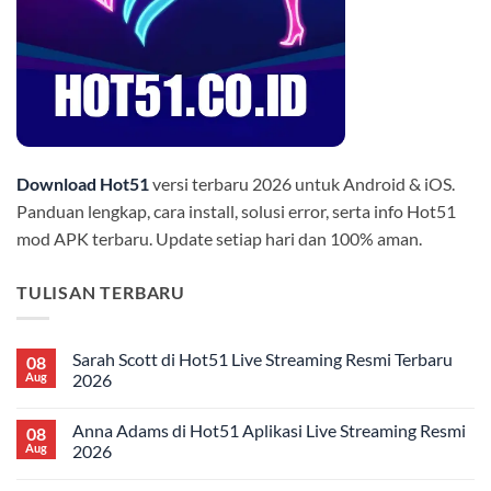
Download Hot51
versi terbaru 2026 untuk Android & iOS.
Panduan lengkap, cara install, solusi error, serta info Hot51
mod APK terbaru. Update setiap hari dan 100% aman.
TULISAN TERBARU
Sarah Scott di Hot51 Live Streaming Resmi Terbaru
08
Aug
2026
No
Comments
Anna Adams di Hot51 Aplikasi Live Streaming Resmi
08
on
Sarah
Aug
2026
Scott
di
No
Hot51
Comments