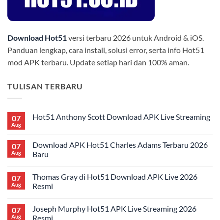
Download Hot51
versi terbaru 2026 untuk Android & iOS.
Panduan lengkap, cara install, solusi error, serta info Hot51
mod APK terbaru. Update setiap hari dan 100% aman.
TULISAN TERBARU
Hot51 Anthony Scott Download APK Live Streaming
07
Aug
No
Comments
on
Download APK Hot51 Charles Adams Terbaru 2026
07
Hot51
Anthony
Aug
Baru
Scott
No
Download
Comments
APK
Thomas Gray di Hot51 Download APK Live 2026
07
on
Live
Download
Streaming
Aug
Resmi
APK
Hot51
No
Charles
Comments
Joseph Murphy Hot51 APK Live Streaming 2026
07
Adams
on
Terbaru
Thomas
Aug
Resmi