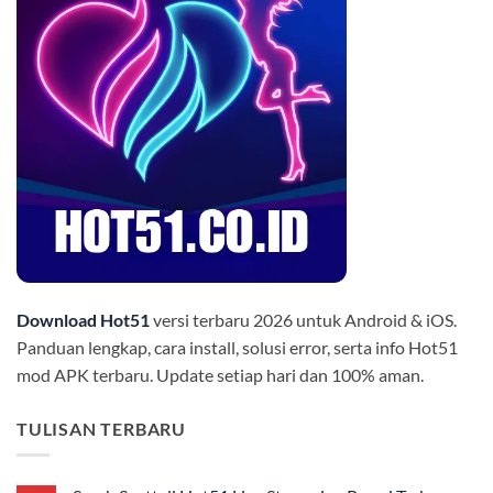
Download Hot51
versi terbaru 2026 untuk Android & iOS.
Panduan lengkap, cara install, solusi error, serta info Hot51
mod APK terbaru. Update setiap hari dan 100% aman.
TULISAN TERBARU