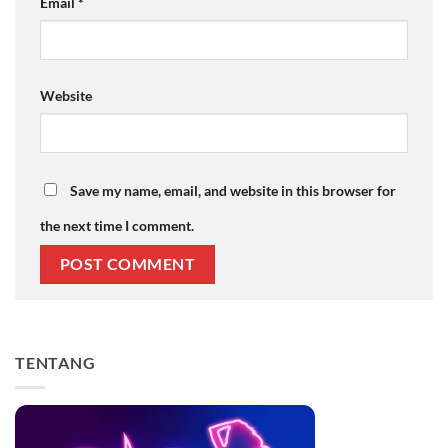
Email
*
Website
Save my name, email, and website in this browser for
the next time I comment.
TENTANG