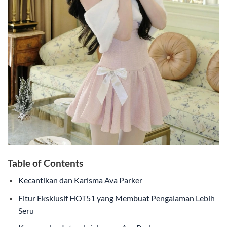
Table of Contents
Kecantikan dan Karisma Ava Parker
Fitur Eksklusif HOT51 yang Membuat Pengalaman Lebih
Seru