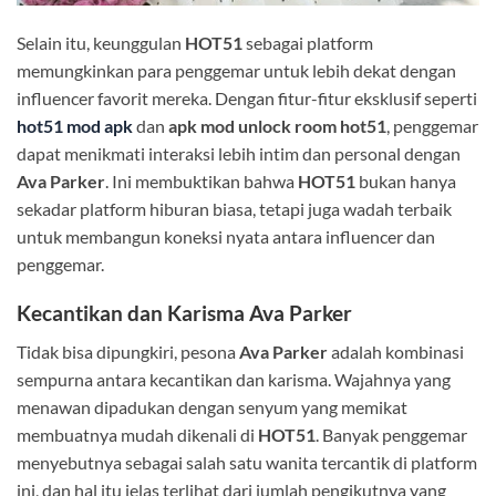
Selain itu, keunggulan
HOT51
sebagai platform
memungkinkan para penggemar untuk lebih dekat dengan
influencer favorit mereka. Dengan fitur-fitur eksklusif seperti
hot51 mod apk
dan
apk mod unlock room hot51
, penggemar
dapat menikmati interaksi lebih intim dan personal dengan
Ava Parker
. Ini membuktikan bahwa
HOT51
bukan hanya
sekadar platform hiburan biasa, tetapi juga wadah terbaik
untuk membangun koneksi nyata antara influencer dan
penggemar.
Kecantikan dan Karisma Ava Parker
Tidak bisa dipungkiri, pesona
Ava Parker
adalah kombinasi
sempurna antara kecantikan dan karisma. Wajahnya yang
menawan dipadukan dengan senyum yang memikat
membuatnya mudah dikenali di
HOT51
. Banyak penggemar
menyebutnya sebagai salah satu wanita tercantik di platform
ini, dan hal itu jelas terlihat dari jumlah pengikutnya yang