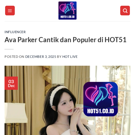
Skip
to
content
INFLUENCER
Ava Parker Cantik dan Populer di HOT51
POSTED ON
DECEMBER 3, 2025
BY
HOT LIVE
03
Dec