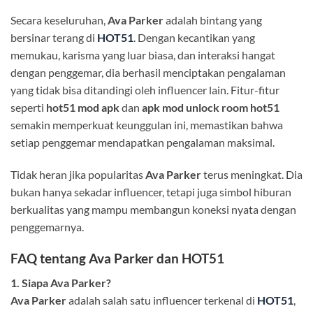
Secara keseluruhan,
Ava Parker
adalah bintang yang
bersinar terang di
HOT51
. Dengan kecantikan yang
memukau, karisma yang luar biasa, dan interaksi hangat
dengan penggemar, dia berhasil menciptakan pengalaman
yang tidak bisa ditandingi oleh influencer lain. Fitur-fitur
seperti
hot51 mod apk
dan
apk mod unlock room hot51
semakin memperkuat keunggulan ini, memastikan bahwa
setiap penggemar mendapatkan pengalaman maksimal.
Tidak heran jika popularitas
Ava Parker
terus meningkat. Dia
bukan hanya sekadar influencer, tetapi juga simbol hiburan
berkualitas yang mampu membangun koneksi nyata dengan
penggemarnya.
FAQ tentang Ava Parker dan HOT51
1. Siapa Ava Parker?
Ava Parker
adalah salah satu influencer terkenal di
HOT51
,