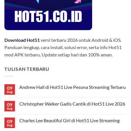
Download Hot51
versi terbaru 2026 untuk Android & iOS.
Panduan lengkap, cara install, solusi error, serta info Hot51
mod APK terbaru. Update setiap hari dan 100% aman.
TULISAN TERBARU
Andrew Hall di Hot51 Live Pesona Streaming Terbaru
09
Aug
No
Comments
on
Christopher Walker Gadis Cantik di Hot51 Live 2026
09
Andrew
Hall
Aug
No
di
Comments
Hot51
on
Live
Charles Lee Beautiful Girl di Hot51 Live Streaming
09
Christopher
Pesona
Walker
Aug
No
Streaming
Gadis
Comments
Terbaru