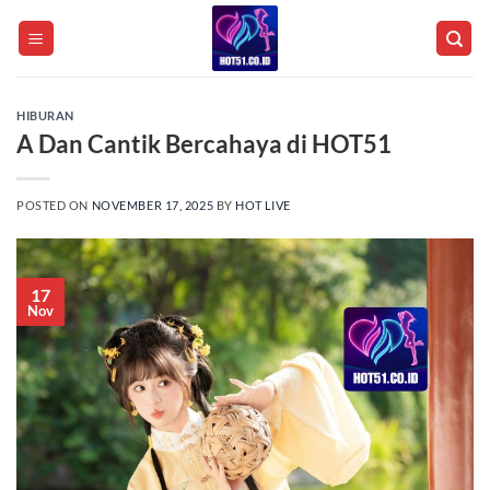
Skip
to
content
HIBURAN
A Dan Cantik Bercahaya di HOT51
POSTED ON
NOVEMBER 17, 2025
BY
HOT LIVE
17
Nov