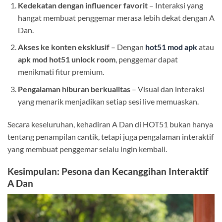
Kedekatan dengan influencer favorit
– Interaksi yang
hangat membuat penggemar merasa lebih dekat dengan A
Dan.
Akses ke konten eksklusif
– Dengan
hot51 mod apk
atau
apk mod hot51 unlock room
, penggemar dapat
menikmati fitur premium.
Pengalaman hiburan berkualitas
– Visual dan interaksi
yang menarik menjadikan setiap sesi live memuaskan.
Secara keseluruhan, kehadiran A Dan di HOT51 bukan hanya
tentang penampilan cantik, tetapi juga pengalaman interaktif
yang membuat penggemar selalu ingin kembali.
Kesimpulan: Pesona dan Kecanggihan Interaktif
A Dan