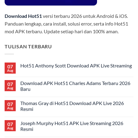
Download Hot51
versi terbaru 2026 untuk Android & iOS.
Panduan lengkap, cara install, solusi error, serta info Hot51
mod APK terbaru. Update setiap hari dan 100% aman.
TULISAN TERBARU
Hot51 Anthony Scott Download APK Live Streaming
07
Aug
No
Comments
on
Download APK Hot51 Charles Adams Terbaru 2026
07
Hot51
Anthony
Aug
Baru
Scott
No
Download
Comments
APK
Thomas Gray di Hot51 Download APK Live 2026
07
on
Live
Download
Streaming
Aug
Resmi
APK
Hot51
No
Charles
Comments
Joseph Murphy Hot51 APK Live Streaming 2026
07
Adams
on
Terbaru
Thomas
Aug
Resmi
2026
Gray
Baru
di
No