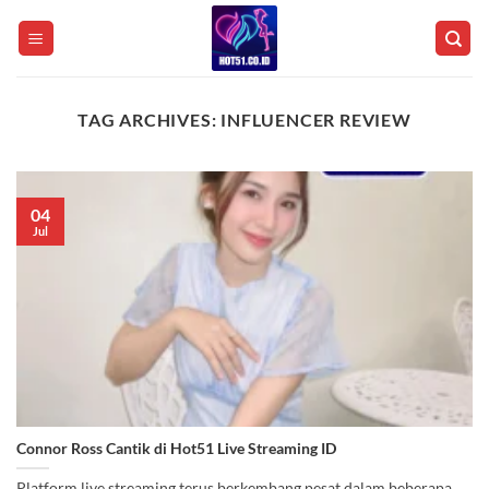
Skip
to
content
TAG ARCHIVES:
INFLUENCER REVIEW
04
Jul
Connor Ross Cantik di Hot51 Live Streaming ID
Platform live streaming terus berkembang pesat dalam beberapa