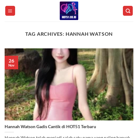
Skip
to
content
TAG ARCHIVES:
HANNAH WATSON
26
Nov
Hannah Watson Gadis Cantik di HOT51 Terbaru
Hannah Watson telah menjadi salah satu nama yang paling banyak