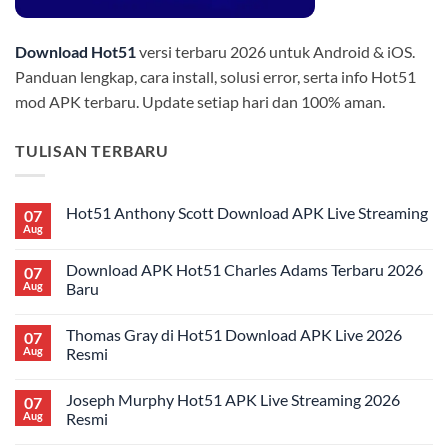
Download Hot51
versi terbaru 2026 untuk Android & iOS.
Panduan lengkap, cara install, solusi error, serta info Hot51
mod APK terbaru. Update setiap hari dan 100% aman.
TULISAN TERBARU
Hot51 Anthony Scott Download APK Live Streaming
07
Aug
No
Comments
on
Download APK Hot51 Charles Adams Terbaru 2026
07
Hot51
Anthony
Aug
Baru
Scott
No
Download
Comments
APK
Thomas Gray di Hot51 Download APK Live 2026
07
on
Live
Download
Streaming
Aug
Resmi
APK
Hot51
No
Charles
Comments
Joseph Murphy Hot51 APK Live Streaming 2026
07
Adams
on
Terbaru
Thomas
Aug
Resmi
2026
Gray
Baru
di
No