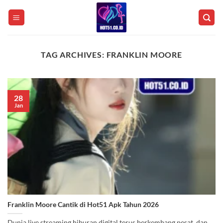
Skip
to
content
TAG ARCHIVES:
FRANKLIN MOORE
28
Jan
Franklin Moore Cantik di Hot51 Apk Tahun 2026
Dunia live streaming hiburan digital terus berkembang pesat, dan