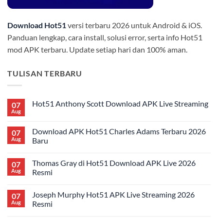
Download Hot51
versi terbaru 2026 untuk Android & iOS.
Panduan lengkap, cara install, solusi error, serta info Hot51
mod APK terbaru. Update setiap hari dan 100% aman.
TULISAN TERBARU
Hot51 Anthony Scott Download APK Live Streaming
07
Aug
No
Comments
on
Download APK Hot51 Charles Adams Terbaru 2026
07
Hot51
Anthony
Aug
Baru
Scott
No
Download
Comments
APK
Thomas Gray di Hot51 Download APK Live 2026
07
on
Live
Download
Streaming
Aug
Resmi
APK
Hot51
No
Charles
Comments
Joseph Murphy Hot51 APK Live Streaming 2026
07
Adams
on
Terbaru
Thomas
Aug
Resmi
2026
Gray
Baru
di
No