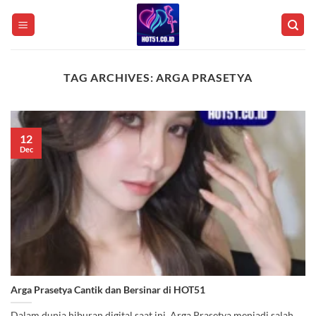
Skip
to
content
TAG ARCHIVES:
ARGA PRASETYA
12
Dec
Arga Prasetya Cantik dan Bersinar di HOT51
Dalam dunia hiburan digital saat ini, Arga Prasetya menjadi salah