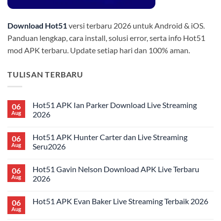
Download Hot51
versi terbaru 2026 untuk Android & iOS.
Panduan lengkap, cara install, solusi error, serta info Hot51
mod APK terbaru. Update setiap hari dan 100% aman.
TULISAN TERBARU
Hot51 APK Ian Parker Download Live Streaming
06
Aug
2026
No
Comments
Hot51 APK Hunter Carter dan Live Streaming
06
on
Hot51
Aug
Seru2026
APK
Ian
No
Parker
Comments
Hot51 Gavin Nelson Download APK Live Terbaru
06
Download
on
Live
Hot51
Aug
2026
Streaming
APK
2026
Hunter
No
Carter
Comments
Hot51 APK Evan Baker Live Streaming Terbaik 2026
06
dan
on
Live
Hot51
Aug
No
Streaming
Gavin
Comments
Seru2026
Nelson