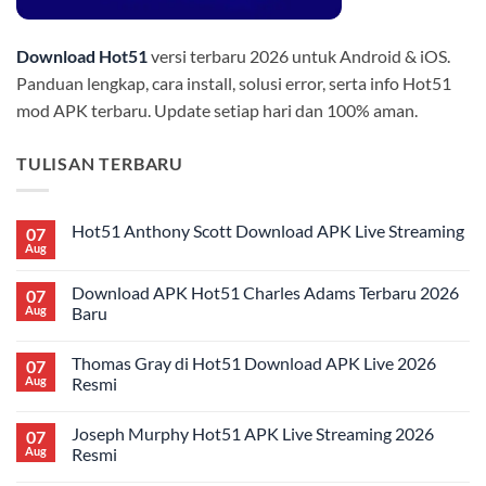
Download Hot51
versi terbaru 2026 untuk Android & iOS.
Panduan lengkap, cara install, solusi error, serta info Hot51
mod APK terbaru. Update setiap hari dan 100% aman.
TULISAN TERBARU
Hot51 Anthony Scott Download APK Live Streaming
07
Aug
No
Comments
on
Download APK Hot51 Charles Adams Terbaru 2026
07
Hot51
Anthony
Aug
Baru
Scott
No
Download
Comments
APK
Thomas Gray di Hot51 Download APK Live 2026
07
on
Live
Download
Streaming
Aug
Resmi
APK
Hot51
No
Charles
Comments
Joseph Murphy Hot51 APK Live Streaming 2026
07
Adams
on
Terbaru
Thomas
Aug
Resmi
2026
Gray
Baru
di
No