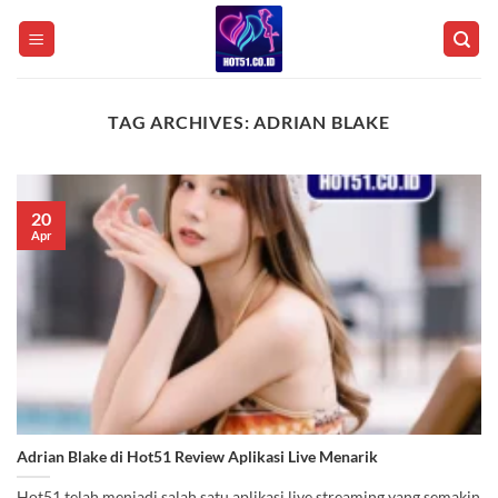
Skip
to
content
TAG ARCHIVES:
ADRIAN BLAKE
20
Apr
Adrian Blake di Hot51 Review Aplikasi Live Menarik
Hot51 telah menjadi salah satu aplikasi live streaming yang semakin